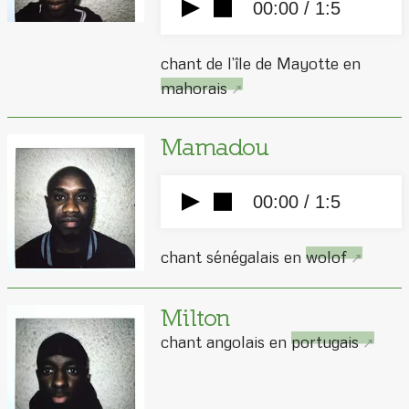
00:00 /
1:5
chant de l’île de Mayotte en
mahorais
Mamadou
00:00 /
1:5
chant sénégalais en
wolof
Milton
chant angolais en
portugais