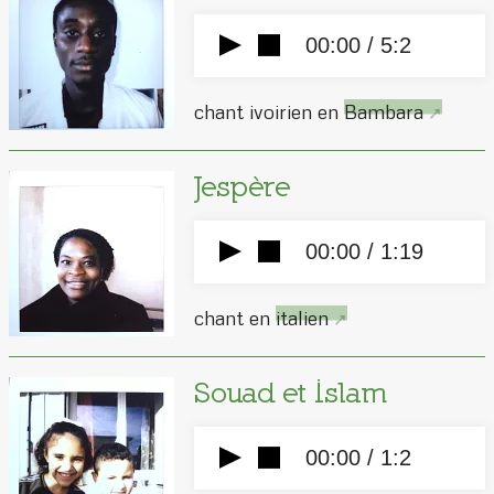
00:00 /
5:2
chant ivoirien en
Bambara
Jespère
00:00 /
1:19
chant en
italien
Souad et Islam
00:00 /
1:2