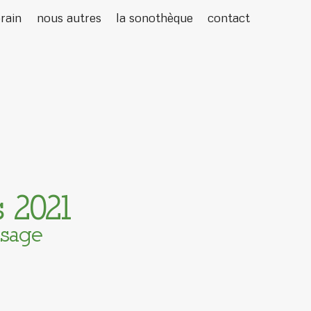
rain
nous autres
la sonothèque
contact
s 2021
ysage