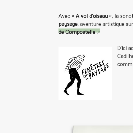
Avec «
A vol d’oiseau
», la sono
paysage
, aventure artistique su
de Compostelle
D’ici 
Cadilh
commun