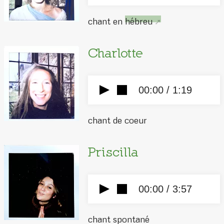
chant en
hébreu
Charlotte
00:00 /
1:19
chant de coeur
Priscilla
00:00 /
3:57
chant spontané